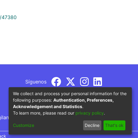
9/47380
Síguenos
We collect and process your personal information for the
following purposes:
Authentication, Preferences,
Acknowledgement and Statistics
.
To learn more, please read our
privacy policy
.
gilancia por parte del Ministerio de Educación
Customize
Decline
That's ok
ack