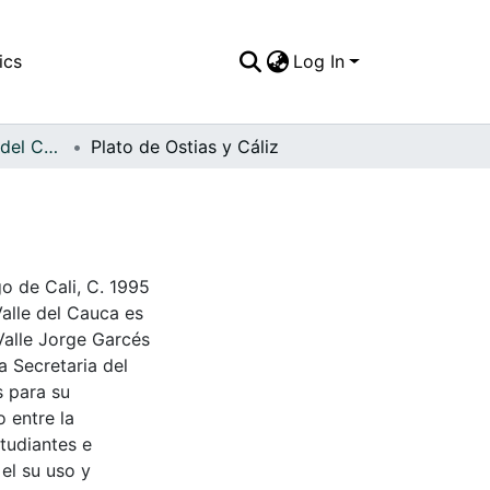
ics
Log In
APFFVC - Objetos del Culto - Patrimonial
Plato de Ostias y Cáliz
go de Cali, C. 1995
Valle del Cauca es
Valle Jorge Garcés
a Secretaria del
s para su
 entre la
tudiantes e
 el su uso y