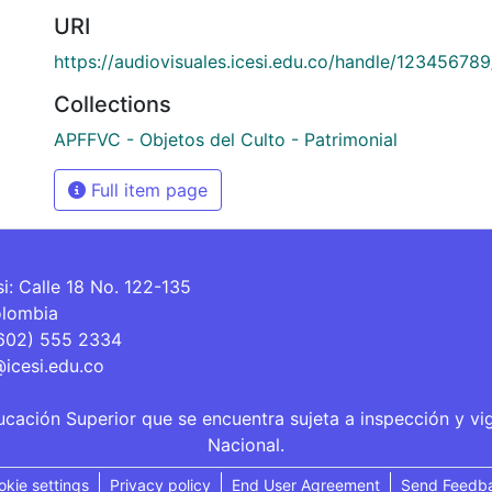
URI
https://audiovisuales.icesi.edu.co/handle/12345678
Collections
APFFVC - Objetos del Culto - Patrimonial
Full item page
si: Calle 18 No. 122-135
olombia
(602) 555 2334
@icesi.edu.co
ucación Superior que se encuentra sujeta a inspección y vi
Nacional.
okie settings
Privacy policy
End User Agreement
Send Feedb