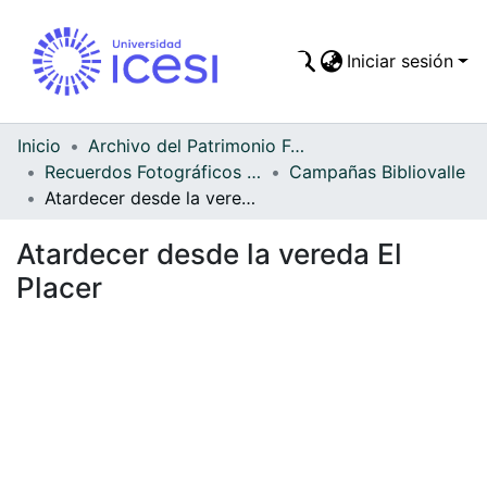
Iniciar sesión
Comunidades
Todo DSpace
Inicio
Archivo del Patrimonio Fotográfico y Fílmico del Valle del Cauca
Recuerdos Fotográficos Vallecaucanos
Campañas Bibliovalle
Estadísticas
Atardecer desde la vereda El Placer
Atardecer desde la vereda El
Placer