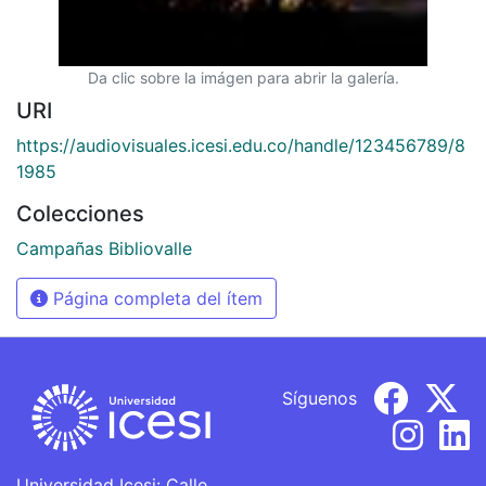
Da clic sobre la imágen para abrir la galería.
URI
https://audiovisuales.icesi.edu.co/handle/123456789/8
1985
Colecciones
Campañas Bibliovalle
Página completa del ítem
Síguenos
Universidad Icesi: Calle