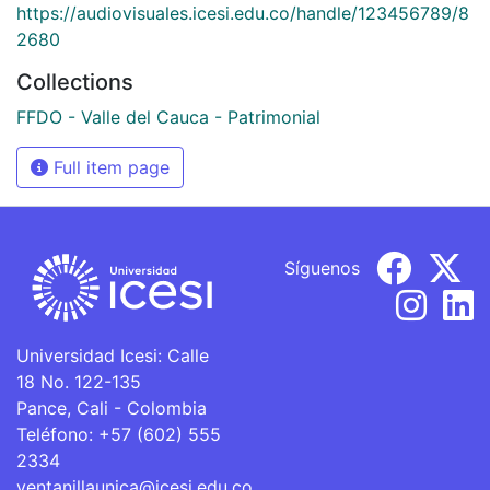
https://audiovisuales.icesi.edu.co/handle/123456789/8
2680
Collections
FFDO - Valle del Cauca - Patrimonial
Full item page
Síguenos
Universidad Icesi: Calle
18 No. 122-135
Pance, Cali - Colombia
Teléfono: +57 (602) 555
2334
ventanillaunica@icesi.edu.co