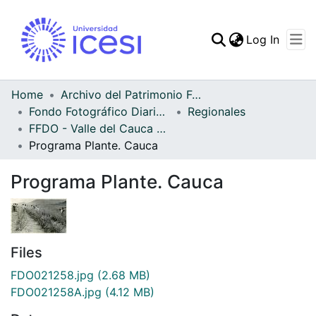
(curren
Log In
Communities & Collec
All of DSpace
Home
Archivo del Patrimonio Fotográfico y Fílmico del Valle del Cauca
Fondo Fotográfico Diario Occidente
Regionales
Statistics
FFDO - Valle del Cauca - Patrimonial
Programa Plante. Cauca
Programa Plante. Cauca
Files
FDO021258.jpg
(2.68 MB)
FDO021258A.jpg
(4.12 MB)