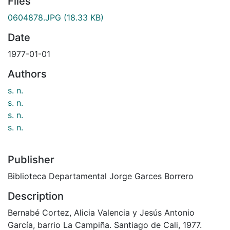
Files
0604878.JPG
(18.33 KB)
Date
1977-01-01
Authors
s. n.
s. n.
s. n.
s. n.
Publisher
Biblioteca Departamental Jorge Garces Borrero
Description
Bernabé Cortez, Alicia Valencia y Jesús Antonio
García, barrio La Campiña. Santiago de Cali, 1977.