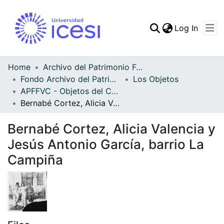
(curren
Log In
Communities & Collec
All of DSpace
Home
Archivo del Patrimonio Fotográfico y Fílmico del Valle del Cauca
Fondo Archivo del Patrimonio Fotográfico y Fílmico del Valle del Cauca
Los Objetos
Statistics
APFFVC - Objetos del Culto - Patrimonial
Bernabé Cortez, Alicia Valencia y Jesús Antonio García, barrio La Campiña
Bernabé Cortez, Alicia Valencia y
Jesús Antonio García, barrio La
Campiña