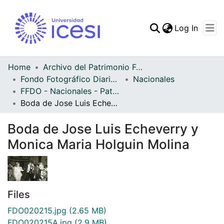
(curren
Log In
Communities & Collec
All of DSpace
Home
Archivo del Patrimonio Fotográfico y Fílmico del Valle del Cauca
Fondo Fotográfico Diario Occidente
Nacionales
Statistics
FFDO - Nacionales - Patrimonial
Boda de Jose Luis Echeverry y Monica Maria Holguin Molina
Boda de Jose Luis Echeverry y
Monica Maria Holguin Molina
Files
FDO020215.jpg
(2.65 MB)
FDO020215A.jpg
(2.9 MB)