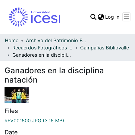
(curren
Log In
Communities & Collec
All of DSpace
Home
Archivo del Patrimonio Fotográfico y Fílmico del Valle del Cauca
Recuerdos Fotográficos Vallecaucanos
Campañas Bibliovalle
Statistics
Ganadores en la disciplina natación
Ganadores en la disciplina
natación
Files
RFV001500.JPG
(3.16 MB)
Date