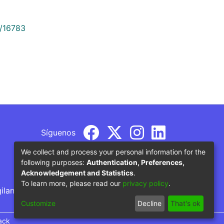
9/16783
Síguenos
We collect and process your personal information for the
following purposes:
Authentication, Preferences,
Acknowledgement and Statistics
.
To learn more, please read our
privacy policy
.
gilancia por parte del Ministerio de Educación
Customize
Decline
That's ok
ack