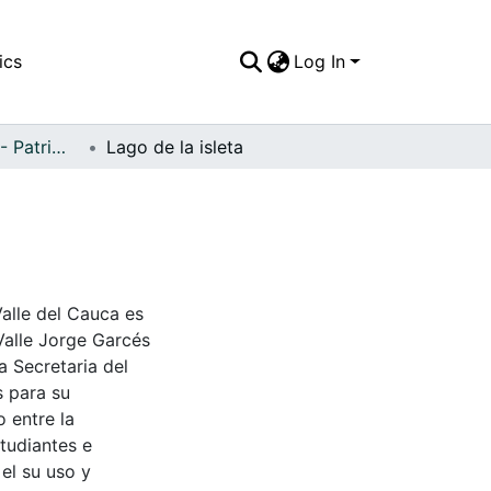
ics
Log In
APFFVC - Fauna - Patrimonial
Lago de la isleta
Valle del Cauca es
Valle Jorge Garcés
a Secretaria del
s para su
 entre la
tudiantes e
 el su uso y