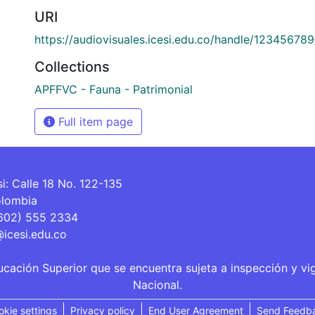
URI
https://audiovisuales.icesi.edu.co/handle/12345678
Collections
APFFVC - Fauna - Patrimonial
Full item page
si: Calle 18 No. 122-135
olombia
(602) 555 2334
@icesi.edu.co
ucación Superior que se encuentra sujeta a inspección y vi
Nacional.
okie settings
Privacy policy
End User Agreement
Send Feedb