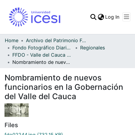
(curren
Log In
Communities & Collec
All of DSpace
Home
Archivo del Patrimonio Fotográfico y Fílmico del Valle del Cauca
Fondo Fotográfico Diario Occidente
Regionales
Statistics
FFDO - Valle del Cauca - Patrimonial
Nombramiento de nuevos funcionarios en la Gobernación del Valle del Cauca
Nombramiento de nuevos
funcionarios en la Gobernación
del Valle del Cauca
Files
fdo02244.jpg
(732.15 KB)