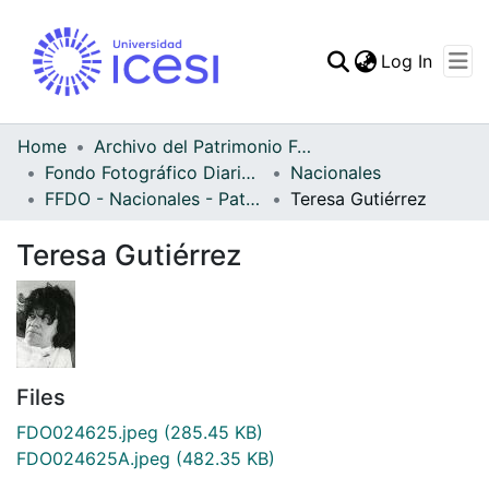
(curren
Log In
Communities & Collec
All of DSpace
Home
Archivo del Patrimonio Fotográfico y Fílmico del Valle del Cauca
Fondo Fotográfico Diario Occidente
Nacionales
Statistics
FFDO - Nacionales - Patrimonial
Teresa Gutiérrez
Teresa Gutiérrez
Files
FDO024625.jpeg
(285.45 KB)
FDO024625A.jpeg
(482.35 KB)