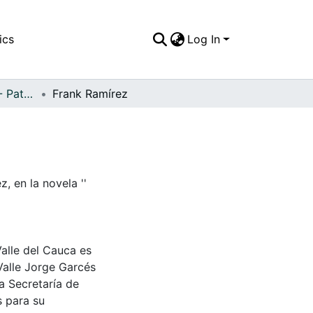
ics
Log In
FFDO - Nacionales - Patrimonial
Frank Ramírez
, en la novela ''
Valle del Cauca es
Valle Jorge Garcés
a Secretaría de
s para su