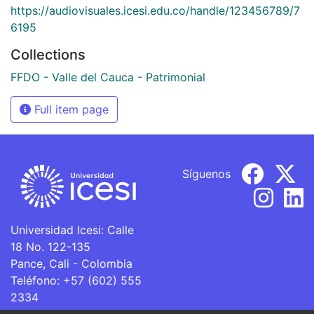
https://audiovisuales.icesi.edu.co/handle/123456789/7
6195
Collections
FFDO - Valle del Cauca - Patrimonial
Full item page
Síguenos
Universidad Icesi: Calle
18 No. 122-135
Pance, Cali - Colombia
Teléfono: +57 (602) 555
2334