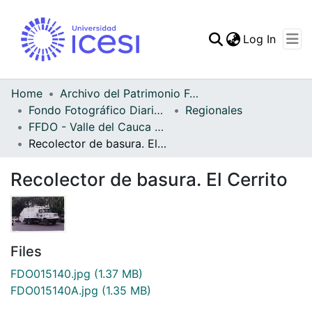
(curren
Log In
Communities & Collec
All of DSpace
Home
Archivo del Patrimonio Fotográfico y Fílmico del Valle del Cauca
Fondo Fotográfico Diario Occidente
Regionales
Statistics
FFDO - Valle del Cauca - Patrimonial
Recolector de basura. El Cerrito
Recolector de basura. El Cerrito
Files
FDO015140.jpg
(1.37 MB)
FDO015140A.jpg
(1.35 MB)