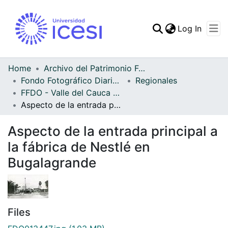
(curren
Log In
Communities & Collec
All of DSpace
Home
Archivo del Patrimonio Fotográfico y Fílmico del Valle del Cauca
Fondo Fotográfico Diario Occidente
Regionales
Statistics
FFDO - Valle del Cauca - Patrimonial
Aspecto de la entrada principal a la fábrica de Nestlé en Bugalagrande
Aspecto de la entrada principal a
la fábrica de Nestlé en
Bugalagrande
Files