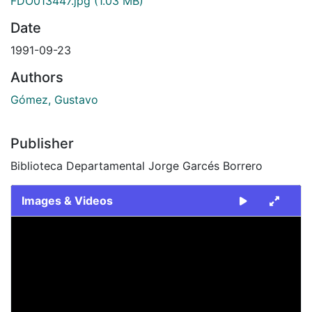
FDO013447.jpg
(1.03 MB)
Date
1991-09-23
Authors
Gómez, Gustavo
Publisher
Biblioteca Departamental Jorge Garcés Borrero
Images & Videos
Slide 1 of 1