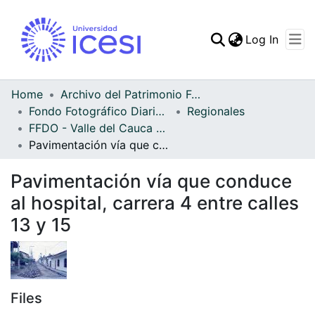
(curren
Log In
Communities & Collec
All of DSpace
Home
Archivo del Patrimonio Fotográfico y Fílmico del Valle del Cauca
Fondo Fotográfico Diario Occidente
Regionales
Statistics
FFDO - Valle del Cauca - Patrimonial
Pavimentación vía que conduce al hospital, carrera 4 entre calles 13 y 15
Pavimentación vía que conduce
al hospital, carrera 4 entre calles
13 y 15
Files