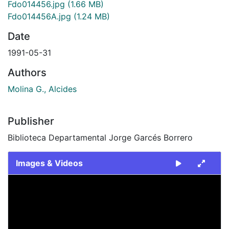
Fdo014456.jpg
(1.66 MB)
Fdo014456A.jpg
(1.24 MB)
Date
1991-05-31
Authors
Molina G., Alcides
Publisher
Biblioteca Departamental Jorge Garcés Borrero
Images & Videos
Slide 1 of 2