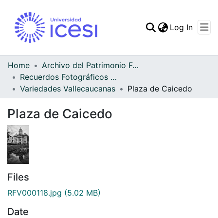
(curren
Log In
Communities & Collec
All of DSpace
Home
Archivo del Patrimonio Fotográfico y Fílmico del Valle del Cauca
Recuerdos Fotográficos Vallecaucanos
Statistics
Variedades Vallecaucanas
Plaza de Caicedo
Plaza de Caicedo
Files
RFV000118.jpg
(5.02 MB)
Date