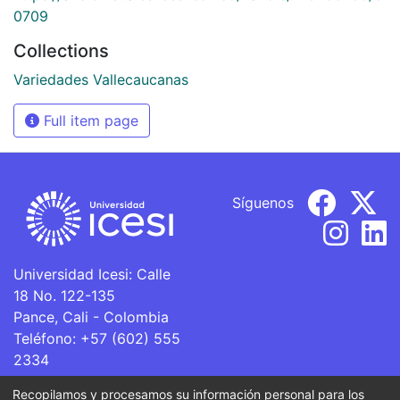
0709
Collections
Variedades Vallecaucanas
Full item page
Síguenos
Universidad Icesi: Calle
18 No. 122-135
Pance, Cali - Colombia
Teléfono: +57 (602) 555
2334
ventanillaunica@icesi.edu.co
Recopilamos y procesamos su información personal para los