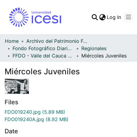
(curren
Log In
Communities & Collec
All of DSpace
Home
Archivo del Patrimonio Fotográfico y Fílmico del Valle del Cauca
Fondo Fotográfico Diario Occidente
Regionales
Statistics
FFDO - Valle del Cauca - Patrimonial
Miércoles Juveniles
Miércoles Juveniles
Files
FDO019240.jpg
(5.89 MB)
FDO019240A.jpg
(8.92 MB)
Date