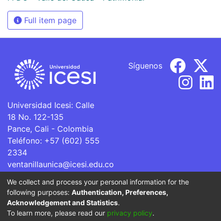
Full item page
Síguenos
Universidad Icesi: Calle
18 No. 122-135
Pance, Cali - Colombia
Teléfono: +57 (602) 555
2334
ventanillaunica@icesi.edu.co
We collect and process your personal information for the
La Universidad Icesi es una Institución de Educación
following purposes:
Authentication, Preferences,
Superior que se encuentra sujeta a inspección y vigilancia
Acknowledgement and Statistics
.
por parte del Ministerio de Educación Nacional.
To learn more, please read our
privacy policy
.