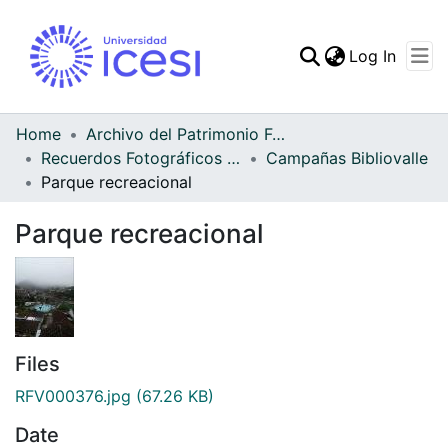
(curren
Log In
Communities & Collec
All of DSpace
Home
Archivo del Patrimonio Fotográfico y Fílmico del Valle del Cauca
Recuerdos Fotográficos Vallecaucanos
Campañas Bibliovalle
Statistics
Parque recreacional
Parque recreacional
Files
RFV000376.jpg
(67.26 KB)
Date