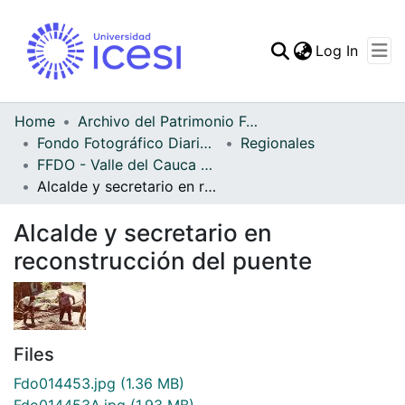
(curren
Log In
Communities & Collec
All of DSpace
Home
Archivo del Patrimonio Fotográfico y Fílmico del Valle del Cauca
Fondo Fotográfico Diario Occidente
Regionales
Statistics
FFDO - Valle del Cauca - Patrimonial
Alcalde y secretario en reconstrucción del puente
Alcalde y secretario en
reconstrucción del puente
Files
Fdo014453.jpg
(1.36 MB)
Fdo014453A.jpg
(1.93 MB)