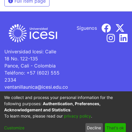
Full item page
Síguenos
Universidad Icesi: Calle
18 No. 122-135
Pance, Cali - Colombia
Teléfono: +57 (602) 555
2334
ventanillaunica@icesi.edu.co
We collect and process your personal information for the
La Universidad Icesi es una Institución de Educación
following purposes:
Authentication, Preferences,
Superior que se encuentra sujeta a inspección y vigilancia
Acknowledgement and Statistics
.
por parte del Ministerio de Educación Nacional.
To learn more, please read our
privacy policy
.
Cookie
Privacy
End User
Send
Customize
Decline
That's ok