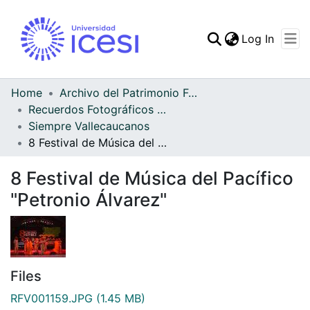
(curren
Log In
Communities & Collec
All of DSpace
Home
Archivo del Patrimonio Fotográfico y Fílmico del Valle del Cauca
Recuerdos Fotográficos Vallecaucanos
Statistics
Siempre Vallecaucanos
8 Festival de Música del Pacífico "Petronio Álvarez"
8 Festival de Música del Pacífico
"Petronio Álvarez"
Files
RFV001159.JPG
(1.45 MB)