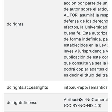
acción por parte de un te
de autor sobre el artículo
AUTOR, asumirá la respons
defensa de los derechos 
dc.rights
efectos, la Universidad I
buena fe. Esta autorizació
de forma indefinida, para
establecidos en la Ley 23
leyes y jurisprudencia vi
publicación de este con 
que consulte ya sea la bi
podrá copiar apartes del 
es decir el título del traba
dc.rights.accessrights
info:eu-repo/semantics/
Atribuci�n-NoComercial-S
dc.rights.license
(CC BY-NC-ND 4.0)