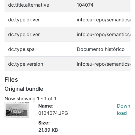
dc.title.alternative
104074
dc.type.driver
info:eu-repo/semantics/o
dc.type.driver
info:eu-repo/semantics/o
dc.type.spa
Documento histórico
dc.type.version
info:eu-repo/semantics/p
Files
Original bundle
Now showing
1 - 1 of 1
Name:
Down
0104074.JPG
load
Size:
21.89 KB