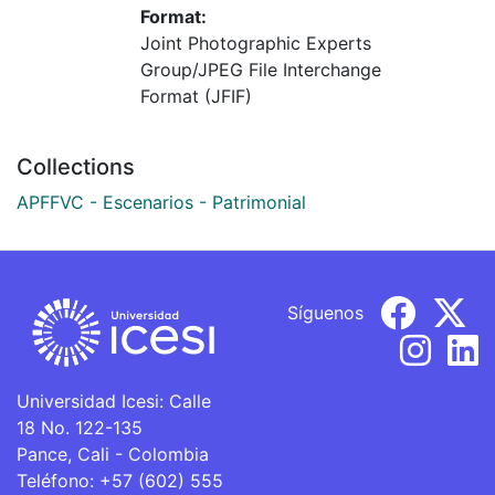
Format:
Joint Photographic Experts
Group/JPEG File Interchange
Format (JFIF)
Collections
APFFVC - Escenarios - Patrimonial
Síguenos
Universidad Icesi: Calle
18 No. 122-135
Pance, Cali - Colombia
Teléfono: +57 (602) 555