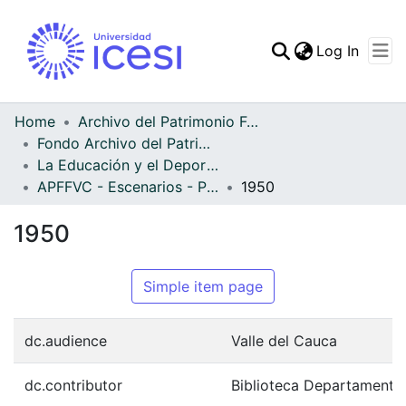
(curren
Log In
Communities & Collec
All of DSpace
Home
Archivo del Patrimonio Fotográfico y Fílmico del Valle del Cauca
Fondo Archivo del Patrimonio Fotográfico y Fílmico del Valle del Cauca
Statistics
La Educación y el Deporte
APFFVC - Escenarios - Patrimonial
1950
1950
Simple item page
dc.audience
Valle del Cauca
dc.contributor
Biblioteca Departamenta