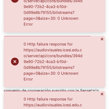
o/server/api/core/bundles/394d
1950-01-01
9e90-72b2-4ca3-b10d-
0d99e8b79155/bitstreams?
Authors
page=0&size=30: 0 Unknown
s. n.
Error
s. n.
×
Publisher
0 Http failure response for
Biblioteca Departamental Jorge Garces Borrero
https://audiovisuales.icesi.edu.c
o/server/api/core/bundles/394d
Description
9e90-72b2-4ca3-b10d-
1950. Equipo de fútbol.
0d99e8b79155/bitstreams?
El Archivo del Patrimonio Fotográfico y Fílmico del
page=0&size=30: 0 Unknown
Valle del Cauca es responsabilidad de la Biblioteca
Error
Departamental del Valle Jorge Garcés Borrero, por
convenio de cooperación suscrito con la Secretaria
×
del Cultura Departamental, con el fin de aunar
0 Http failure response for
esfuerzos para su conservación, preservación y
https://audiovisuales.icesi.edu.c
divulgación del Archivo entre la comunidad