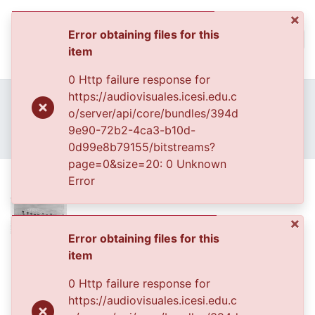
×
Error obtaining files for this
(curren
Log In
item
Communities & Collec
0 Http failure response for
All of DSpace
Home
Archivo del Patrimonio Fotográfico y Fílmico del Valle del Cauca
https://audiovisuales.icesi.edu.c
Fondo Archivo del Patrimonio Fotográfico y Fílmico del Valle del Cauca
o/server/api/core/bundles/394d
Statistics
La Educación y el Deporte
9e90-72b2-4ca3-b10d-
APFFVC - Escenarios - Patrimonial
1950
0d99e8b79155/bitstreams?
page=0&size=20: 0 Unknown
1950
Error
×
Error obtaining files for this
Files
item
0104074.JPG
(21.89 KB)
0 Http failure response for
https://audiovisuales.icesi.edu.c
Date