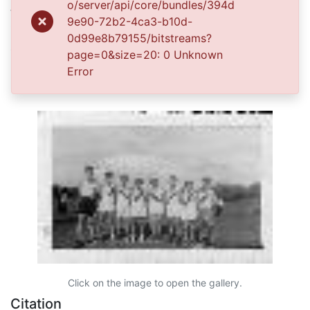
o/server/api/core/bundles/394d
Vallecaucana, especialmente entre los estudiantes e
9e90-72b2-4ca3-b10d-
investigadores que visitan la Biblioteca, propiciando el
0d99e8b79155/bitstreams?
su uso y consulta permanente. La universidad Icesi es
page=0&size=20: 0 Unknown
un colaborador en el proceso de difusión, facilitando
Error
la tecnología que permite la consulta de las imágenes.
Click on the image to open the gallery.
Citation