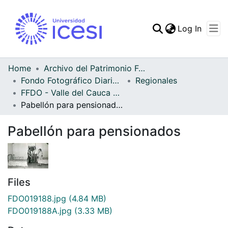
(curren
Log In
Communities & Collec
All of DSpace
Home
Archivo del Patrimonio Fotográfico y Fílmico del Valle del Cauca
Fondo Fotográfico Diario Occidente
Regionales
Statistics
FFDO - Valle del Cauca - Patrimonial
Pabellón para pensionados
Pabellón para pensionados
Files
FDO019188.jpg
(4.84 MB)
FDO019188A.jpg
(3.33 MB)