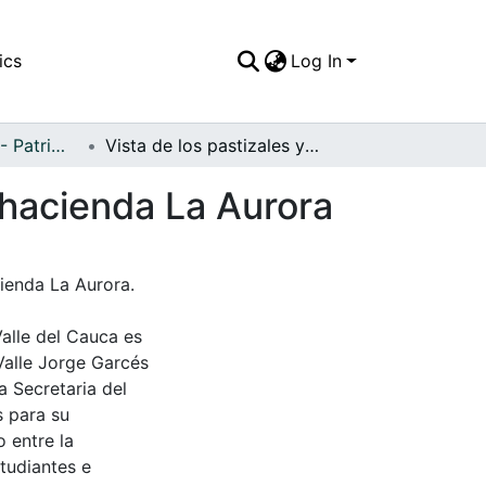
ics
Log In
APFFVC - Fauna - Patrimonial
Vista de los pastizales y el ganado lechero de la hacienda La Aurora
a hacienda La Aurora
cienda La Aurora.
Valle del Cauca es
Valle Jorge Garcés
a Secretaria del
s para su
 entre la
tudiantes e