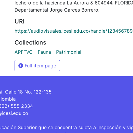
lechero de la hacienda La Aurora & 604944. FLORIDA
Departamental Jorge Garces Borrero.
URI
https://audiovisuales.icesi.edu.co/handle/12345678
Collections
APFFVC - Fauna - Patrimonial
Full item page
si: Calle 18 No. 122-135
olombia
(602) 555 2334
@icesi.edu.co
ucación Superior que se encuentra sujeta a inspección y vi