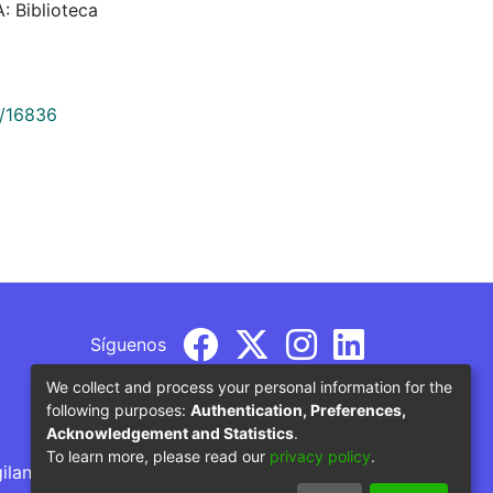
: Biblioteca
9/16836
Síguenos
We collect and process your personal information for the
following purposes:
Authentication, Preferences,
Acknowledgement and Statistics
.
To learn more, please read our
privacy policy
.
gilancia por parte del Ministerio de Educación