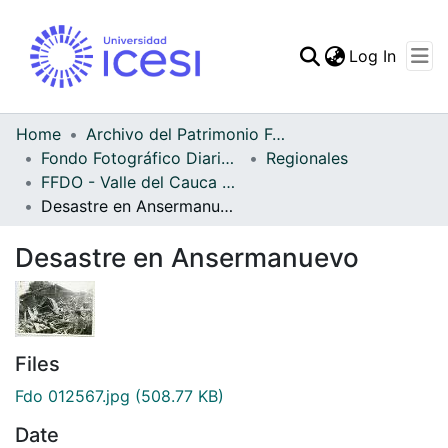
(curren
Log In
Communities & Collec
All of DSpace
Home
Archivo del Patrimonio Fotográfico y Fílmico del Valle del Cauca
Fondo Fotográfico Diario Occidente
Regionales
Statistics
FFDO - Valle del Cauca - Patrimonial
Desastre en Ansermanuevo
Desastre en Ansermanuevo
Files
Fdo 012567.jpg
(508.77 KB)
Date