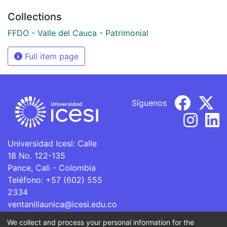
Collections
FFDO - Valle del Cauca - Patrimonial
Full item page
Síguenos
Universidad Icesi: Calle
18 No. 122-135
Pance, Cali - Colombia
Teléfono: +57 (602) 555
2334
ventanillaunica@icesi.edu.co
We collect and process your personal information for the