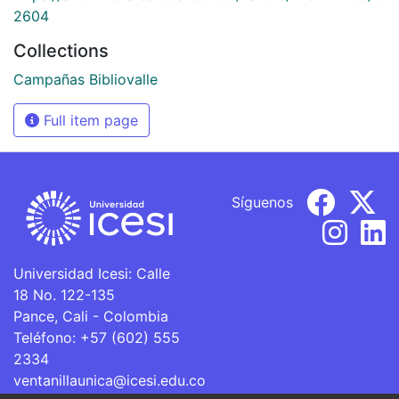
2604
Collections
Campañas Bibliovalle
Full item page
Síguenos
Universidad Icesi: Calle
18 No. 122-135
Pance, Cali - Colombia
Teléfono: +57 (602) 555
2334
ventanillaunica@icesi.edu.co