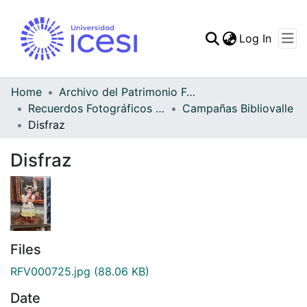
(curren
Log In
Communities & Collec
All of DSpace
Home
Archivo del Patrimonio Fotográfico y Fílmico del Valle del Cauca
Recuerdos Fotográficos Vallecaucanos
Campañas Bibliovalle
Statistics
Disfraz
Disfraz
Files
RFV000725.jpg
(88.06 KB)
Date