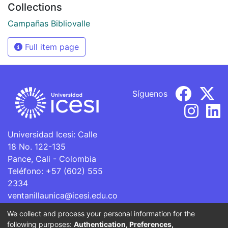
Collections
Campañas Bibliovalle
Full item page
Síguenos
Universidad Icesi: Calle
18 No. 122-135
Pance, Cali - Colombia
Teléfono: +57 (602) 555
2334
ventanillaunica@icesi.edu.co
We collect and process your personal information for the
La Universidad Icesi es una Institución de Educación
following purposes:
Authentication, Preferences,