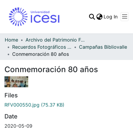
(curren
Log In
Communities & Collec
All of DSpace
Home
Archivo del Patrimonio Fotográfico y Fílmico del Valle del Cauca
Recuerdos Fotográficos Vallecaucanos
Campañas Bibliovalle
Statistics
Conmemoración 80 años
Conmemoración 80 años
Files
RFV000550.jpg
(75.37 KB)
Date
2020-05-09