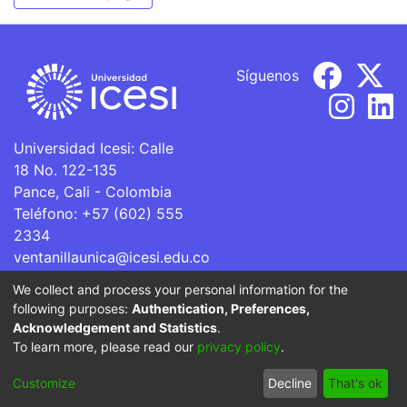
Síguenos
Universidad Icesi: Calle
18 No. 122-135
Pance, Cali - Colombia
Teléfono: +57 (602) 555
2334
ventanillaunica@icesi.edu.co
We collect and process your personal information for the
La Universidad Icesi es una Institución de Educación
following purposes:
Authentication, Preferences,
Superior que se encuentra sujeta a inspección y vigilancia
Acknowledgement and Statistics
.
por parte del Ministerio de Educación Nacional.
To learn more, please read our
privacy policy
.
Cookie
Privacy
End User
Send
Customize
Decline
That's ok
settings
policy
Agreement
Feedback