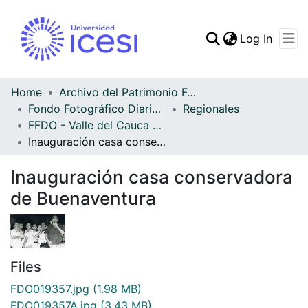
(curren
Log In
Communities & Collec
All of DSpace
Home
Archivo del Patrimonio Fotográfico y Fílmico del Valle del Cauca
Fondo Fotográfico Diario Occidente
Regionales
Statistics
FFDO - Valle del Cauca - Patrimonial
Inauguración casa conservadora de Buenaventura
Inauguración casa conservadora
de Buenaventura
Files
FDO019357.jpg
(1.98 MB)
FDO019357A.jpg
(3.43 MB)