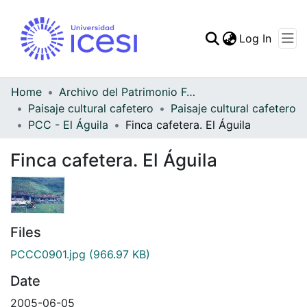
(curren
Log In
Communities & Collec
All of DSpace
Home
Archivo del Patrimonio Fotográfico y Fílmico del Valle del Cauca
Paisaje cultural cafetero
Paisaje cultural cafetero
Statistics
PCC - El Águila
Finca cafetera. El Águila
Finca cafetera. El Águila
Files
PCCC0901.jpg
(966.97 KB)
Date
2005-06-05