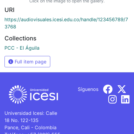
Click on the image to open the gallery.
URI
https://audiovisuales.icesi.edu.co/handle/123456789/7
3768
Collections
PCC - El Águila
Full item page
Síguenos
Universidad Icesi: Calle
18 No. 122-135
Pance, Cali - Colombia