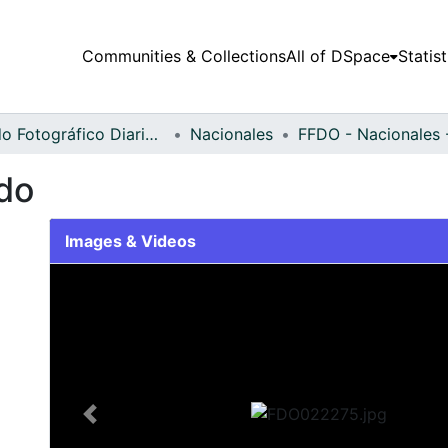
Communities & Collections
All of DSpace
Statist
Fondo Fotográfico Diario Occidente
Nacionales
do
Images & Videos
Slide 1 of 2
Previous