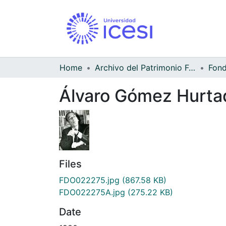
Home
Archivo del Patrimonio Fotográfico y Fílmico del Valle del Cauca
Álvaro Gómez Hurta
Files
FDO022275.jpg
(867.58 KB)
FDO022275A.jpg
(275.22 KB)
Date