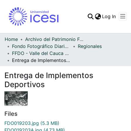
(curren
Log In
Communities & Collec
All of DSpace
Home
Archivo del Patrimonio Fotográfico y Fílmico del Valle del Cauca
Fondo Fotográfico Diario Occidente
Regionales
Statistics
FFDO - Valle del Cauca - Patrimonial
Entrega de Implementos Deportivos
Entrega de Implementos
Deportivos
Files
FDO019203.jpg
(5.3 MB)
FDO019203A.jpg
(4.73 MB)