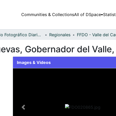
Communities & Collections
All of DSpace
Statist
Fondo Fotográfico Diario Occidente
Regionales
vas, Gobernador del Valle,
Images & Videos
Slide 1 of 2
Previous