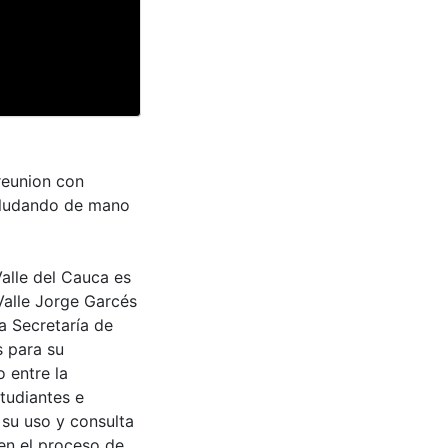
reunion con
saludando de mano
Valle del Cauca es
Valle Jorge Garcés
a Secretaría de
s para su
 entre la
tudiantes e
 su uso y consulta
en el proceso de