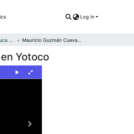
ics
Log In
FFDO - Valle del Cauca - Patrimonial
Mauricio Guzmán Cuevas, Gobernador del Valle, en Yotoco
 en Yotoco
Next