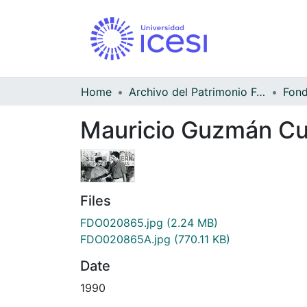
Home
Archivo del Patrimonio Fotográfico y Fílmico del Valle del Cauca
Mauricio Guzmán Cue
Files
FDO020865.jpg
(2.24 MB)
FDO020865A.jpg
(770.11 KB)
Date
1990