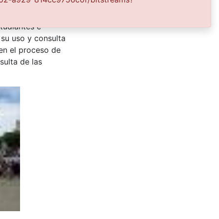
s para su
 entre la
tudiantes e
 su uso y consulta
en el proceso de
sulta de las