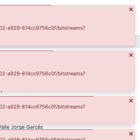
×
ics
Log In
-4602-a929-814cc9756c0f/bitstreams?
 la lectura
×
-4602-a929-814cc9756c0f/bitstreams?
que tiene escrito
hay un arco de
×
-4602-a929-814cc9756c0f/bitstreams?
Valle del Cauca es
Valle Jorge Garcés
×
a Secretaría de
-4602-a929-814cc9756c0f/bitstreams?