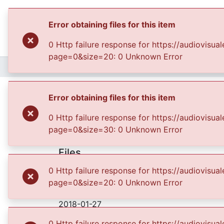
Error obtaining files for this item
0 Http failure response for https://audiovis
page=0&size=20: 0 Unknown Error
Home
Archivo del Patrimonio Fotográfico y Fílmico del Valle del Cauca
Fiesta de la lectura
Error obtaining files for this item
0 Http failure response for https://audiovis
page=0&size=30: 0 Unknown Error
Files
RFV000687.JPG
(4.99 MB)
0 Http failure response for https://audiovis
page=0&size=20: 0 Unknown Error
Date
2018-01-27
Authors
0 Http failure response for https://audiovis