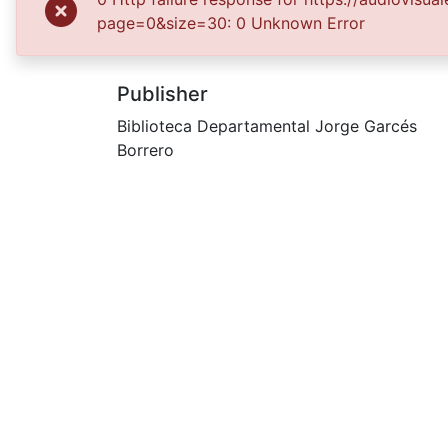
page=0&size=30: 0 Unknown Error
Muñoz Vargas, Norman
Publisher
Biblioteca Departamental Jorge Garcés
Borrero