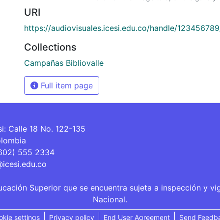
URI
https://audiovisuales.icesi.edu.co/handle/12345678
Collections
Campañas Bibliovalle
Full item page
si: Calle 18 No. 122-135
olombia
(602) 555 2334
@icesi.edu.co
ucación Superior que se encuentra sujeta a inspección y vi
Nacional.
okie settings
Privacy policy
End User Agreement
Send Feedb