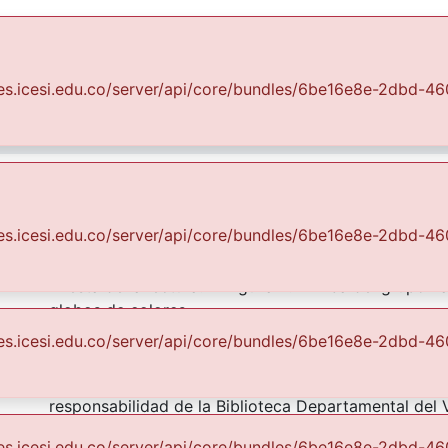
Communities & Collections
All of DSpace
Statist
uales.icesi.edu.co/server/api/core/bundles/6be16e8e-2dbd
Recuerdos Fotográficos Vallecaucanos
Campañas Bibliovalle
Fiesta de
Abstract
uales.icesi.edu.co/server/api/core/bundles/6be16e8e-2dbd
Grupo numeroso de personas posando con pancarta 
"Fiesta de la lectura. El Águila V." Arriba del grupo 
globos de colores.
uales.icesi.edu.co/server/api/core/bundles/6be16e8e-2dbd
Description
El Archivo del Patrimonio Fotográfico y Fílmico del 
responsabilidad de la Biblioteca Departamental del 
Borrero, por convenio de cooperación suscrito con l
uales.icesi.edu.co/server/api/core/bundles/6be16e8e-2dbd