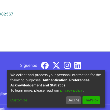
9/82567
Síguenos
We collect and process your personal information for the
following purposes:
Authentication, Preferences,
Acknowledgement and Statistics
.
To learn more, please read our
privacy policy
.
gilancia por parte del Ministerio de Educación
Customize
Decline
That's ok
ack