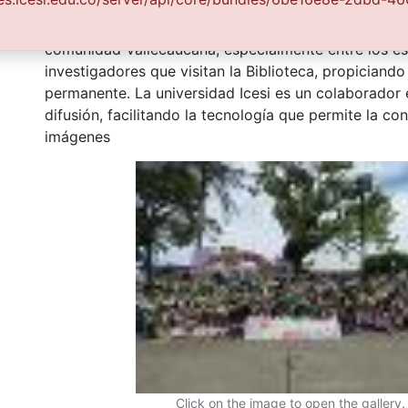
Cultura Departamental, con el fin de aunar esfuerzo
conservación, preservación y divulgación del Archivo
comunidad Vallecaucana, especialmente entre los es
investigadores que visitan la Biblioteca, propiciando
permanente. La universidad Icesi es un colaborador 
difusión, facilitando la tecnología que permite la con
imágenes
Click on the image to open the gallery.