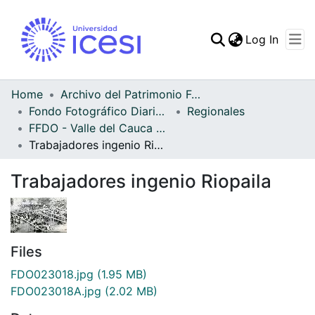
(curren
Log In
Communities & Collec
All of DSpace
Home
Archivo del Patrimonio Fotográfico y Fílmico del Valle del Cauca
Fondo Fotográfico Diario Occidente
Regionales
Statistics
FFDO - Valle del Cauca - Patrimonial
Trabajadores ingenio Riopaila
Trabajadores ingenio Riopaila
Files
FDO023018.jpg
(1.95 MB)
FDO023018A.jpg
(2.02 MB)