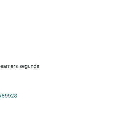
 learners segunda
9/69928