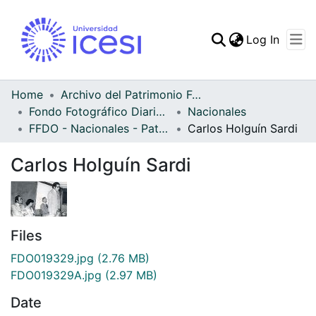
(curren
Log In
Communities & Collec
All of DSpace
Home
Archivo del Patrimonio Fotográfico y Fílmico del Valle del Cauca
Fondo Fotográfico Diario Occidente
Nacionales
Statistics
FFDO - Nacionales - Patrimonial
Carlos Holguín Sardi
Carlos Holguín Sardi
Files
FDO019329.jpg
(2.76 MB)
FDO019329A.jpg
(2.97 MB)
Date