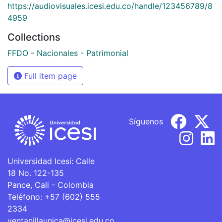
https://audiovisuales.icesi.edu.co/handle/123456789/8
4959
Collections
FFDO - Nacionales - Patrimonial
Full item page
Síguenos
Universidad Icesi: Calle
18 No. 122-135
Pance, Cali - Colombia
Teléfono: +57 (602) 555
2334
ventanillaunica@icesi.edu.co