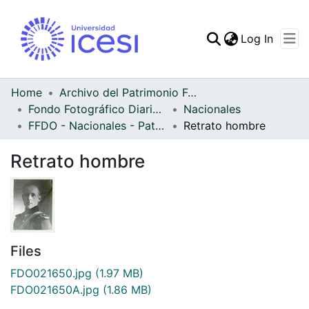
(curren
Log In
Communities & Collec
All of DSpace
Home
Archivo del Patrimonio Fotográfico y Fílmico del Valle del Cauca
Fondo Fotográfico Diario Occidente
Nacionales
Statistics
FFDO - Nacionales - Patrimonial
Retrato hombre
Retrato hombre
Files
FDO021650.jpg
(1.97 MB)
FDO021650A.jpg
(1.86 MB)