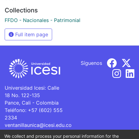
Collections
FFDO - Nacionales - Patrimonial
Full item page
Síguenos
Universidad Icesi: Calle
18 No. 122-135
Pance, Cali - Colombia
Teléfono: +57 (602) 555
2334
ventanillaunica@icesi.edu.co
We collect and process your personal information for the