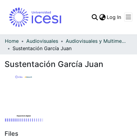
(curren
Log In
Communities & Collec
All of DSpace
Home
Audiovisuales
Audiovisuales y Multimedia
Sustentación García Juan
Statistics
Sustentación García Juan
Files