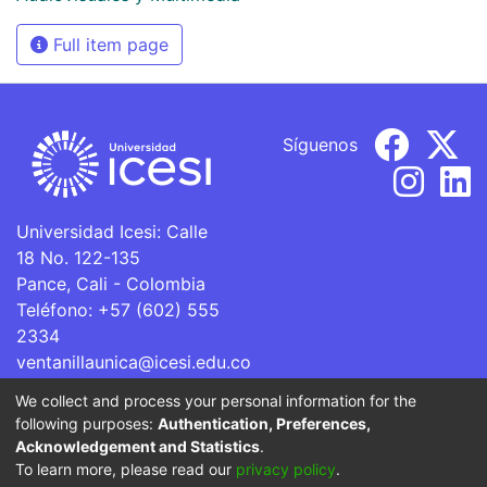
Full item page
Síguenos
Universidad Icesi: Calle
18 No. 122-135
Pance, Cali - Colombia
Teléfono: +57 (602) 555
2334
ventanillaunica@icesi.edu.co
We collect and process your personal information for the
La Universidad Icesi es una Institución de Educación
following purposes:
Authentication, Preferences,
Superior que se encuentra sujeta a inspección y vigilancia
Acknowledgement and Statistics
.
por parte del Ministerio de Educación Nacional.
To learn more, please read our
privacy policy
.