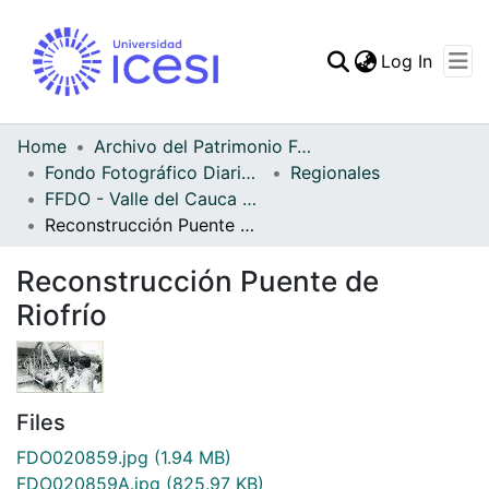
(curren
Log In
Communities & Collec
All of DSpace
Home
Archivo del Patrimonio Fotográfico y Fílmico del Valle del Cauca
Fondo Fotográfico Diario Occidente
Regionales
Statistics
FFDO - Valle del Cauca - Patrimonial
Reconstrucción Puente de Riofrío
Reconstrucción Puente de
Riofrío
Files
FDO020859.jpg
(1.94 MB)
FDO020859A.jpg
(825.97 KB)