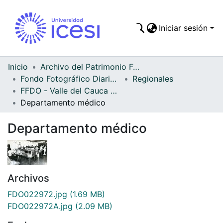
Iniciar sesión
Comunidades
Todo DSpace
Inicio
Archivo del Patrimonio Fotográfico y Fílmico del Valle del Cauca
Fondo Fotográfico Diario Occidente
Regionales
Estadísticas
FFDO - Valle del Cauca - Patrimonial
Departamento médico
Departamento médico
Archivos
FDO022972.jpg
(1.69 MB)
FDO022972A.jpg
(2.09 MB)