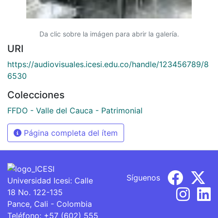
Da clic sobre la imágen para abrir la galería.
URI
https://audiovisuales.icesi.edu.co/handle/123456789/8
6530
Colecciones
FFDO - Valle del Cauca - Patrimonial
Página completa del ítem
Síguenos
Universidad Icesi: Calle
18 No. 122-135
Pance, Cali - Colombia
Teléfono: +57 (602) 555