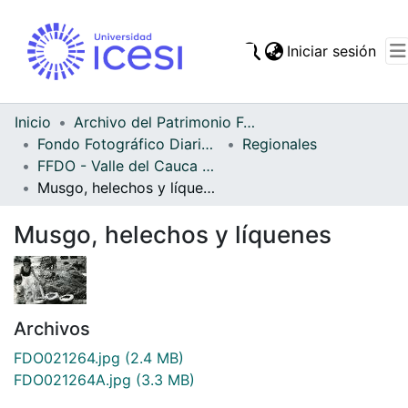
(cur
Iniciar sesión
Comunidades
Todo DSpace
Inicio
Archivo del Patrimonio Fotográfico y Fílmico del Valle del Cauca
Fondo Fotográfico Diario Occidente
Regionales
Estadísticas
FFDO - Valle del Cauca - Patrimonial
Musgo, helechos y líquenes
Musgo, helechos y líquenes
Archivos
FDO021264.jpg
(2.4 MB)
FDO021264A.jpg
(3.3 MB)