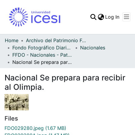
(curren
Log In
Communities & Collec
All of DSpace
Home
Archivo del Patrimonio Fotográfico y Fílmico del Valle del Cauca
Fondo Fotográfico Diario Occidente
Nacionales
Statistics
FFDO - Nacionales - Patrimonial
Nacional Se prepara para recibir al Olimpia.
Nacional Se prepara para recibir
al Olimpia.
Files
FDO029280.jpeg
(1.67 MB)