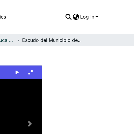
ics
Log In
FFDO - Valle del Cauca - Patrimonial
Escudo del Municipio de Ulloa
Next