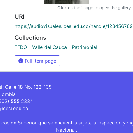
Click on the image to open the gallery.
URI
https://audiovisuales.icesi.edu.co/handle/12345678
Collections
FFDO - Valle del Cauca - Patrimonial
Full item page
si: Calle 18 No. 122-135
olombia
(602) 555 2334
@icesi.edu.co
ucación Superior que se encuentra sujeta a inspección y vi
Nacional.