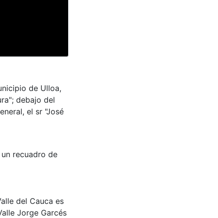
unicipio de Ulloa,
ura"; debajo del
neral, el sr "José
o un recuadro de
Valle del Cauca es
Valle Jorge Garcés