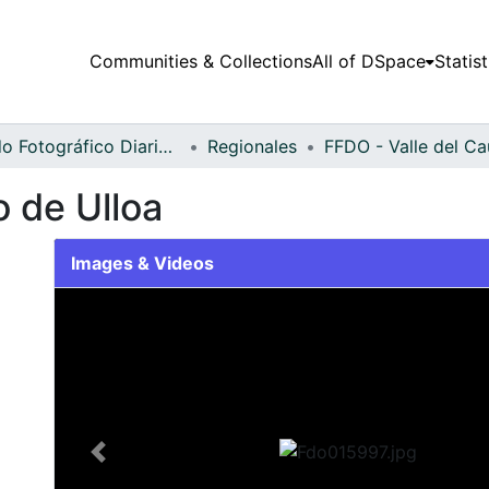
Communities & Collections
All of DSpace
Statist
Fondo Fotográfico Diario Occidente
Regionales
o de Ulloa
Images & Videos
Slide 1 of 2
Previous