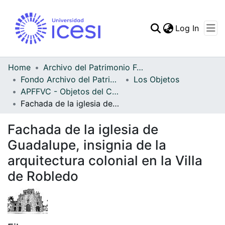
(curren
Log In
Communities & Collec
All of DSpace
Home
Archivo del Patrimonio Fotográfico y Fílmico del Valle del Cauca
Fondo Archivo del Patrimonio Fotográfico y Fílmico del Valle del Cauca
Los Objetos
Statistics
APFFVC - Objetos del Culto - Patrimonial
Fachada de la iglesia de Guadalupe, insignia de la arquitectura colonial en la Villa de Robledo
Fachada de la iglesia de
Guadalupe, insignia de la
arquitectura colonial en la Villa
de Robledo