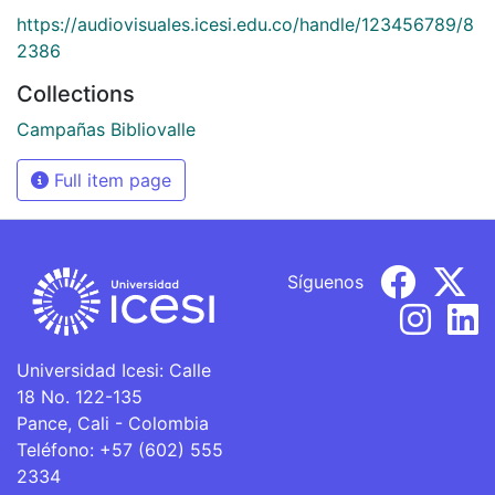
https://audiovisuales.icesi.edu.co/handle/123456789/8
2386
Collections
Campañas Bibliovalle
Full item page
Síguenos
Universidad Icesi: Calle
18 No. 122-135
Pance, Cali - Colombia
Teléfono: +57 (602) 555
2334