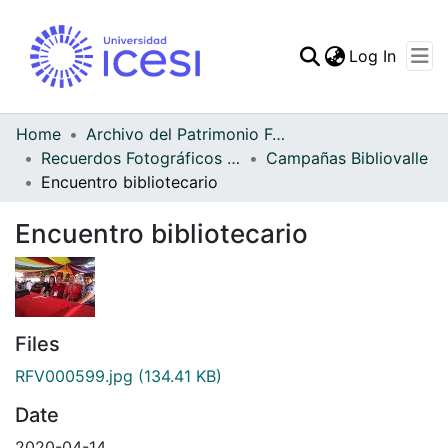
(curren
Log In
Communities & Collec
All of DSpace
Home
Archivo del Patrimonio Fotográfico y Fílmico del Valle del Cauca
Recuerdos Fotográficos Vallecaucanos
Campañas Bibliovalle
Statistics
Encuentro bibliotecario
Encuentro bibliotecario
Files
RFV000599.jpg
(134.41 KB)
Date
2020-04-14