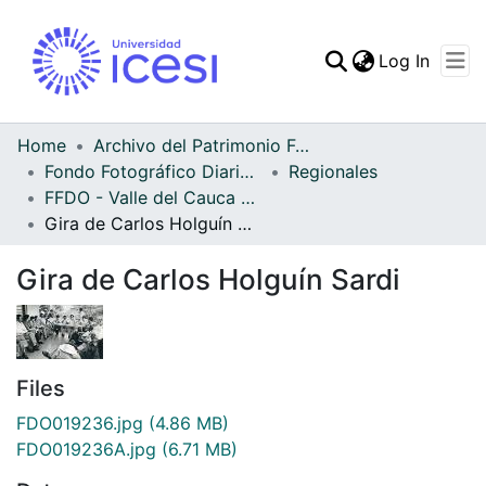
(curren
Log In
Communities & Collec
All of DSpace
Home
Archivo del Patrimonio Fotográfico y Fílmico del Valle del Cauca
Fondo Fotográfico Diario Occidente
Regionales
Statistics
FFDO - Valle del Cauca - Patrimonial
Gira de Carlos Holguín Sardi
Gira de Carlos Holguín Sardi
Files
FDO019236.jpg
(4.86 MB)
FDO019236A.jpg
(6.71 MB)