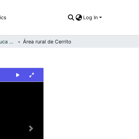
ics
Log In
FFDO - Valle del Cauca - Patrimonial
Área rural de Cerrito
Next