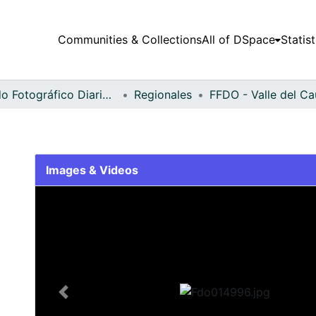
Communities & Collections
All of DSpace
Statist
Fondo Fotográfico Diario Occidente
Regionales
Images & Videos
Slide 1 of 2
Previous