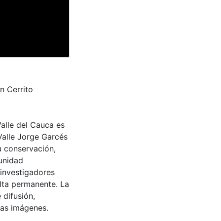
n Cerrito
Valle del Cauca es
Valle Jorge Garcés
u conservación,
munidad
 investigadores
ulta permanente. La
 difusión,
 las imágenes.