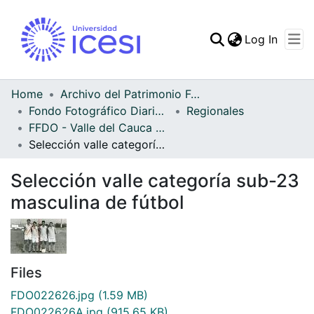
(curren
Log In
Communities & Collec
All of DSpace
Home
Archivo del Patrimonio Fotográfico y Fílmico del Valle del Cauca
Fondo Fotográfico Diario Occidente
Regionales
Statistics
FFDO - Valle del Cauca - Patrimonial
Selección valle categoría sub-23 masculina de fútbol
Selección valle categoría sub-23
masculina de fútbol
Files
FDO022626.jpg
(1.59 MB)
FDO022626A.jpg
(915.65 KB)