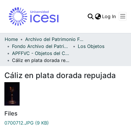
(curren
Log In
Communities & Collec
All of DSpace
Home
Archivo del Patrimonio Fotográfico y Fílmico del Valle del Cauca
Fondo Archivo del Patrimonio Fotográfico y Fílmico del Valle del Cauca
Los Objetos
Statistics
APFFVC - Objetos del Culto - Patrimonial
Cáliz en plata dorada repujada
Cáliz en plata dorada repujada
Files
0700712.JPG
(9 KB)