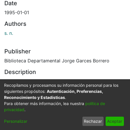
Date
1995-01-01
Authors
s. n.
Publisher
Biblioteca Departamental Jorge Garces Borrero
Description
Cáliz en plata dorada repujada. Convento San Joaquín
Recopilamos y procesamos su información personal para los
y Museo Religioso. Cali, C. 1995
siguientes propósitos:
Autenticación, Preferencias,
El Archivo del Patrimonio Fotográfico y Fílmico del
Reconocimiento y Estadísticas
.
Valle del Cauca es responsabilidad de la Biblioteca
Para obtener más información, lea nuestra
política de
Departamental del Valle Jorge Garcés Borrero, por
privacidad
.
convenio de cooperación suscrito con la Secretaria
Personalizar
Rechazar
Aceptar
del Cultura Departamental, con el fin de aunar
esfuerzos para su conservación, preservación y