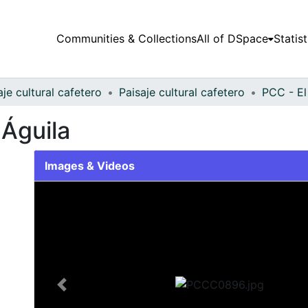
Communities & Collections
All of DSpace
Statist
aje cultural cafetero
Paisaje cultural cafetero
PCC - El
 Águila
Images & Videos
Slide 1 of 1
Previous