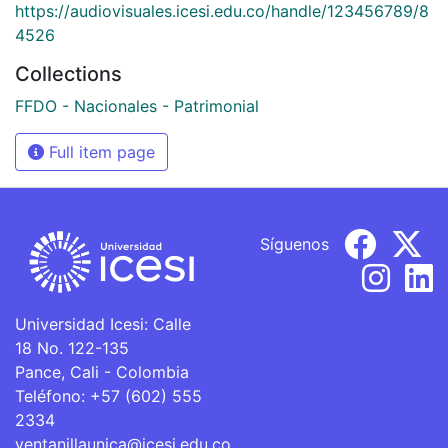
https://audiovisuales.icesi.edu.co/handle/123456789/8
4526
Collections
FFDO - Nacionales - Patrimonial
Full item page
Síguenos
Universidad Icesi: Calle
18 No. 122-135
Pance, Cali - Colombia
Teléfono: +57 (602) 555
2334
ventanillaunica@icesi.edu.co