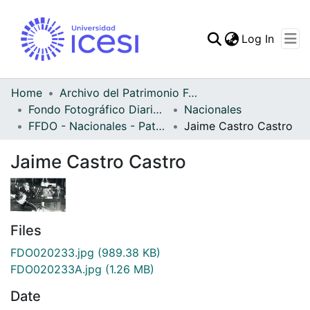
(curren
Log In
Communities & Collec
All of DSpace
Home
Archivo del Patrimonio Fotográfico y Fílmico del Valle del Cauca
Fondo Fotográfico Diario Occidente
Nacionales
Statistics
FFDO - Nacionales - Patrimonial
Jaime Castro Castro
Jaime Castro Castro
Files
FDO020233.jpg
(989.38 KB)
FDO020233A.jpg
(1.26 MB)
Date