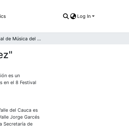
ics
Log In
8 Festival de Música del Pacífico "Petronio Álvarez"
ez"
ión es un
 en el 8 Festival
Valle del Cauca es
Valle Jorge Garcés
a Secretaría de