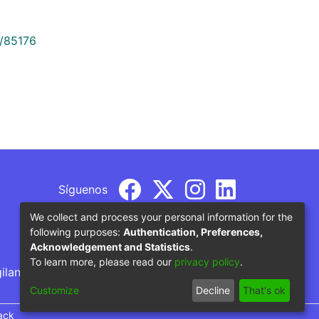
9/85176
Síguenos
We collect and process your personal information for the
following purposes:
Authentication, Preferences,
Acknowledgement and Statistics
.
To learn more, please read our
privacy policy
.
gilancia por parte del Ministerio de Educación
Customize
Decline
That's ok
ack