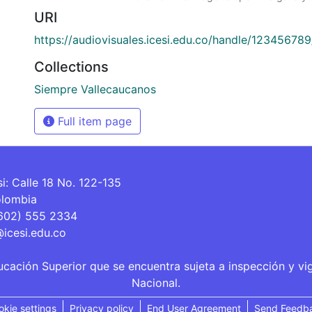
URI
https://audiovisuales.icesi.edu.co/handle/12345678
Collections
Siempre Vallecaucanos
Full item page
si: Calle 18 No. 122-135
olombia
(602) 555 2334
@icesi.edu.co
ucación Superior que se encuentra sujeta a inspección y vi
Nacional.
okie settings
Privacy policy
End User Agreement
Send Feedb